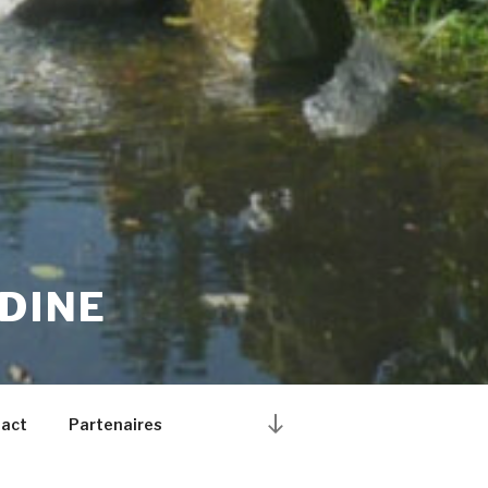
DINE
Descendre
act
Partenaires
au
contenu